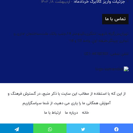
جزئیات واریز کالابرگ خردادماه:
اردیبهشت ۱۸, ۱۴۰۲
تماس با ما
تهران،بزرگراه شهید لشگری،کیلومتر 14،جنب بانک ملت،ساختمان اداری و
تجاری چیتگر،طبقه اول، واحد 13 و 14
تلفن تماس: 44182503 021
از این که با استفاده از مطالب این سایت با ذکر منبع، در گسترش فرهنگ و
آموزش همگانی ما را یاری می دهید، از شما سپاسگزاریم
خانه
درباره ما
ارتباط با ما