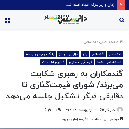
قیمت روغن دریکسال رکورد زد
جستجو
منو
برای
صفحه اصلی
/
اجتماعی
اجتماعی
اقتصادی
بازار
بازار پول و ارز
بانک، بورس و بیمه
دسته‌بندی نشده
فرهنگی و هنری
فناوری اطلاعات
گندمکاران به رهبری شکایت
می‌برند/ شورای قیمت‌گذاری تا
دقایقی دیگر تشکیل جلسه می‌دهد
خبرنگار 20
اردیبهشت ۱۸, ۱۴۰۲
۰
9
خواندن این مطلب 1 دقیقه زمان میبرد