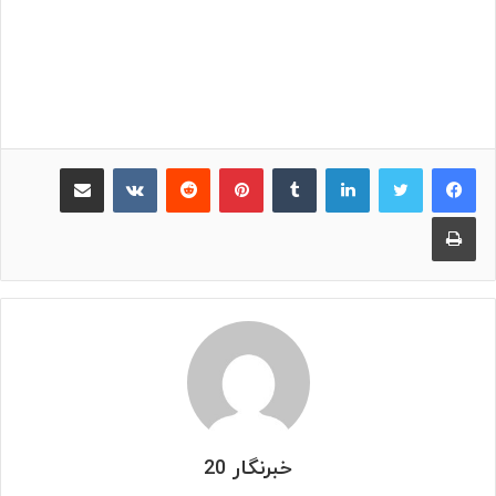
لینکدین
‫تامبلر
پینترست
‫رددیت
‫VKontakte
اشتراک گذاری از طریق ایمیل
چاپ
خبرنگار 20