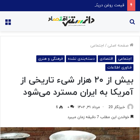
قیمت روغن دریکسال رکورد زد
جستجو
منو
برای
صفحه اصلی
/
اجتماعی
اجتماعی
اقتصادی
دسته‌بندی نشده
فرهنگی و هنری
فناوری اطلاعات
بیش از ۲۰ هزار شیء تاریخی از
آمریکا به ایران مسترد می‌شود
خبرنگار 20
مرداد ۳۱, ۱۴۰۲
۰
6
خواندن این مطلب 7 دقیقه زمان میبرد