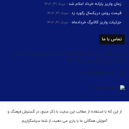
زمان واریز یارانه خرداد اعلام شد
مرداد ۳۱, ۱۴۰۲
قیمت روغن دریکسال رکورد زد
مرداد ۳۱, ۱۴۰۲
جزئیات واریز کالابرگ خردادماه:
مرداد ۳۱, ۱۴۰۲
تماس با ما
تهران،بزرگراه شهید لشگری،کیلومتر 14،جنب بانک ملت،ساختمان اداری و
تجاری چیتگر،طبقه اول، واحد 13 و 14
تلفن تماس: 44182503 021
از این که با استفاده از مطالب این سایت با ذکر منبع، در گسترش فرهنگ و
آموزش همگانی ما را یاری می دهید، از شما سپاسگزاریم