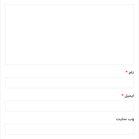
د
ی
د
گ
ا
ه
*
نام
*
ایمیل
*
وب‌ سایت