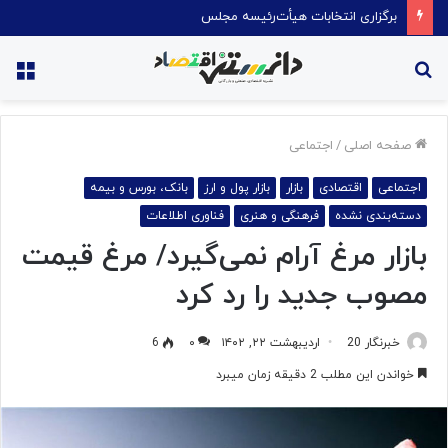
امضای تفاهم نامه ایران و آمریکا
جستجو
منو
برای
صفحه اصلی
/
اجتماعی
اجتماعی
اقتصادی
بازار
بازار پول و ارز
بانک، بورس و بیمه
دسته‌بندی نشده
فرهنگی و هنری
فناوری اطلاعات
بازار مرغ آرام نمی‌گیرد/ مرغ قیمت
مصوب جدید را رد کرد
خبرنگار 20
اردیبهشت ۲۲, ۱۴۰۲
۰
6
خواندن این مطلب 2 دقیقه زمان میبرد