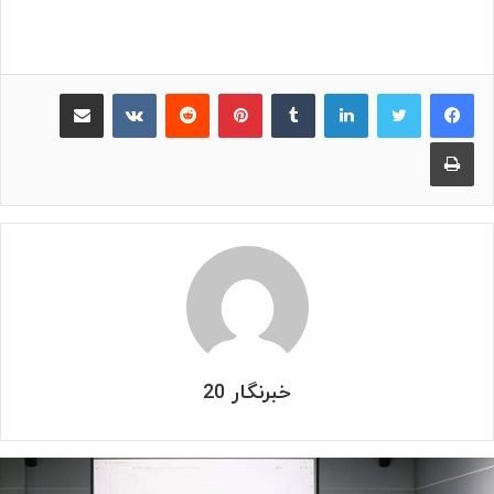
لینکدین
‫تامبلر
پینترست
‫رددیت
‫VKontakte
اشتراک گذاری از طریق ایمیل
چاپ
خبرنگار 20