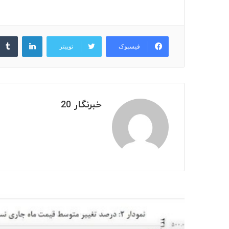
لینکدین
فیسبوک
توییتر
خبرنگار 20
بعدی