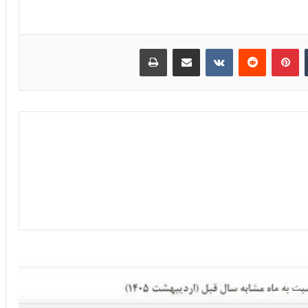
‫تامبلر
پینترست
‫رددیت
‫VKontakte
اشتراک گذاری از طریق ایمیل
چاپ
 را بخوانید