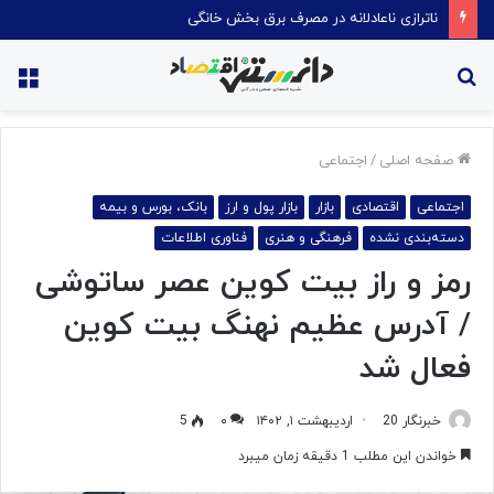
ناترازی ناعادلانه در مصرف برق بخش خانگی
جستجو
منو
برای
صفحه اصلی
/
اجتماعی
اجتماعی
اقتصادی
بازار
بازار پول و ارز
بانک، بورس و بیمه
دسته‌بندی نشده
فرهنگی و هنری
فناوری اطلاعات
رمز و راز بیت کوین عصر ساتوشی
/ آدرس عظیم نهنگ بیت کوین
فعال شد
خبرنگار 20
اردیبهشت ۱, ۱۴۰۲
۰
5
خواندن این مطلب 1 دقیقه زمان میبرد