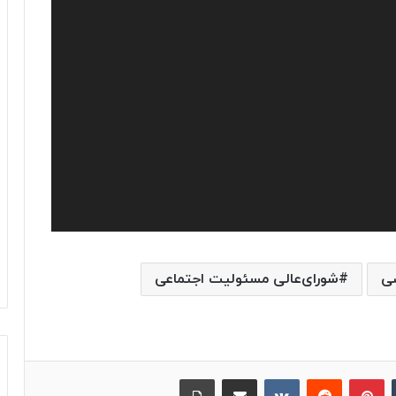
ی
شورای‌عالی مسئولیت اجتماعی
‫تامبلر
پینترست
‫رددیت
‫VKontakte
اشتراک گذاری از طریق ایمیل
چاپ