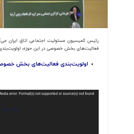
رئیس کمیسیون مسئولیت اجتماعی اتاق ایران می‌گوی
فعالیت‌های بخش خصوصی در این حوزه، اولویت‌بندی 
اولویت‌بندی فعالیت‌های بخش خصوصی
نمایشگر
edia error: Format(s) not supported or source(s) not found
ویدیو
دریافت پرونده: https://ecofact.ir/wp-content/uploads/2021/10/Vid20211027141538888.mp4?_=1