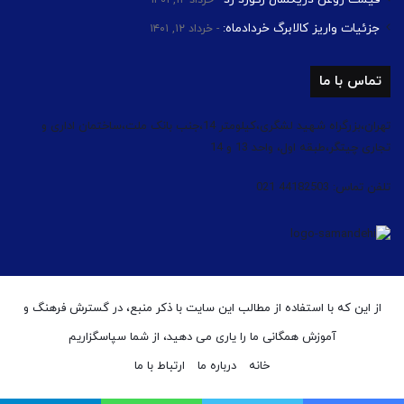
خرداد ۱۲, ۱۴۰۱
جزئیات واریز کالابرگ خردادماه:
خرداد ۱۲, ۱۴۰۱
تماس با ما
تهران،بزرگراه شهید لشگری،کیلومتر 14،جنب بانک ملت،ساختمان اداری و
تجاری چیتگر،طبقه اول، واحد 13 و 14
تلفن تماس: 44182503 021
از این که با استفاده از مطالب این سایت با ذکر منبع، در گسترش فرهنگ و
آموزش همگانی ما را یاری می دهید، از شما سپاسگزاریم
خانه
درباره ما
ارتباط با ما