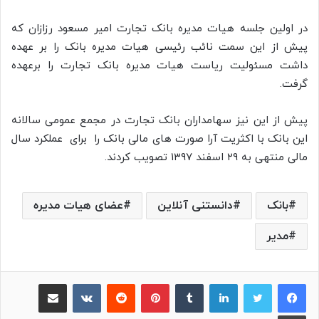
در اولین جلسه هیات مدیره بانک تجارت امیر مسعود رزازان که
پیش از این سمت نائب رئیسی هیات مدیره بانک را بر عهده
داشت مسئولیت ریاست هیات مدیره بانک تجارت را برعهده
گرفت
.
پیش از این نیز سهامداران بانک تجارت در مجمع عمومی سالانه
این بانک با اکثریت آرا صورت های مالی بانک را برای عملکرد سال
مالی منتهی به ۲۹ اسفند ۱۳۹۷ تصویب کردند
.
بانک
دانستنی آنلاین
عضای هیات‌ مدیره
مدیر
لینکدین
‫تامبلر
پینترست
‫رددیت
‫VKontakte
اشتراک گذاری از طریق ایمیل
چاپ