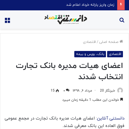
قیمت روغن دریکسال رکورد زد
جستجو
منو
برای
صفحه اصلی
/
اقتصادی
اقتصادی
بانک، بورس و بیمه
​اعضای هیات مدیره بانک تجارت
انتخاب شدند
خبرنگار 20
مرداد ۶, ۱۳۹۸
۰
15
خواندن این مطلب 1 دقیقه زمان میبرد
دانستنی آنلاین
: اعضای هیات‌ مدیره بانک تجارت در مجمع عمومی
فوق العاده این بانک معرفی شدند
.