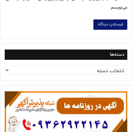
می‌نویسم.
دسته‌ها
د
س
ت
ه‌
ه
ا