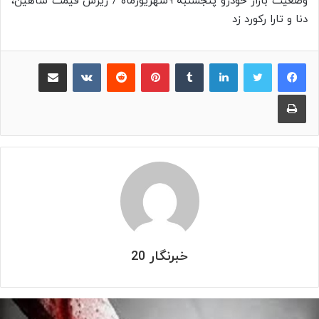
وضعیت بازار خودرو پنجشنبه ۹شهریورماه / ریزش قیمت شاهین،
دنا و تارا رکورد زد
لینکدین
‫تامبلر
پینترست
‫رددیت
‫VKontakte
اشتراک گذاری از طریق ایمیل
چاپ
خبرنگار 20