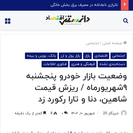
ناترازی ناعادلانه در مصرف برق بخش خانگی
جستجو
منو
برای
صفحه اصلی
/
اجتماعی
اجتماعی
اقتصادی
بازار
بازار پول و ارز
بانک، بورس و بیمه
دسته‌بندی نشده
فرهنگی و هنری
فناوری اطلاعات
وضعیت بازار خودرو پنجشنبه
۹شهریورماه / ریزش قیمت
شاهین، دنا و تارا رکورد زد
خبرنگار 20
شهریور ۱۰, ۱۴۰۲
۰
8
کمتر از یک دقیقه