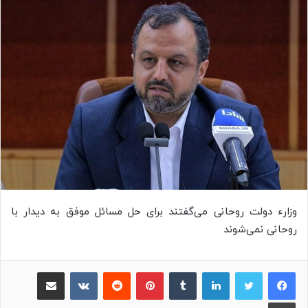
وزارء دولت روحانی می‌گفتند برای حل مسائل موفق به دیدار با
روحانی نمی‌شوند
لینکدین
‫تامبلر
پینترست
‫رددیت
‫VKontakte
اشتراک گذاری از طریق ایمیل
چاپ