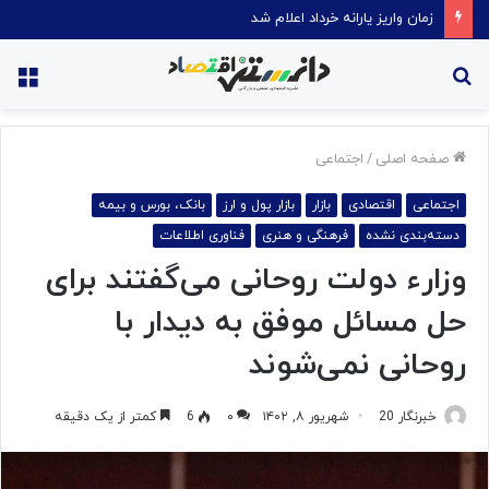
زمان واریز یارانه خرداد اعلام شد
جستجو
منو
برای
صفحه اصلی
/
اجتماعی
اجتماعی
اقتصادی
بازار
بازار پول و ارز
بانک، بورس و بیمه
دسته‌بندی نشده
فرهنگی و هنری
فناوری اطلاعات
وزارء دولت روحانی می‌گفتند برای
حل مسائل موفق به دیدار با
روحانی نمی‌شوند
خبرنگار 20
شهریور ۸, ۱۴۰۲
۰
6
کمتر از یک دقیقه