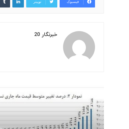
فیسبوک
توییتر
خبرنگار 20
بعدی
خردا