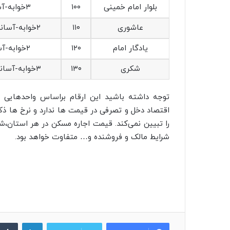
بلوار امام خمینی
۱۰۰
۳خوابه-آسانسور،پارکینگ
عاشوری
۱۱۰
۲خوابه-آسانسور،پارکینگ،انباری
یادگار امام
۱۲۰
۲خوابه-آسانسور،پارکینگ
شکری
۱۳۰
۳خوابه-آسانسور،پارکینگ،انباری
توجه داشته‌ باشید این ارقام براساس واحدهایی 
اقتصاد دخل و تصرفی در قیمت ها ندارد و نرخ ها ذ
را تبیین نمی‌کند. قیمت اجاره مسکن در هر استان،شه
شرایط مالک و فروشنده و… متفاوت خواهد بود.
لینکدین