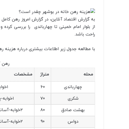
راحت باشد.
با مطالعه جدول زیر اطلاعات بیشتری درباره هزینه 
رهن ک
محله
متراژ
مشخصات
چهارباندی
۶۰
۱خوابه-پارکینگ
شکری
۷۰
۱خوابه-پارکینگ،انباری
بهشت صادق
۸۰
۲خوابه-آسانسور،پارکینگ،انباری
دواس
۹۰
۲خوابه-آسانسور،پارکینگ،انباری