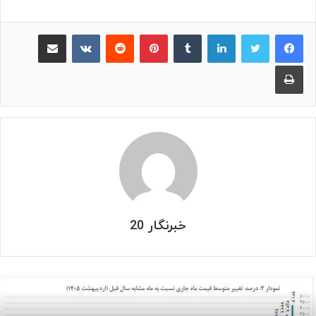
لینکدین
‫تامبلر
پینترست
‫رددیت
‫VKontakte
اشتراک گذاری از طریق ایمیل
چاپ
خبرنگار 20