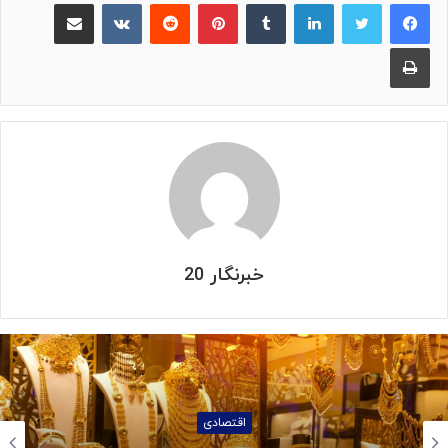
لینکدین
‫تامبلر
پینترست
‫رددیت
‫VKontakte
اشتراک گذاری از طریق ایمیل
چاپ
خبرنگار 20
اقتصادی