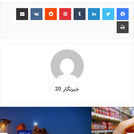
لینکدین
‫تامبلر
پینترست
‫رددیت
‫VKontakte
اشتراک گذاری از طریق ایمیل
چاپ
خبرنگار 20
استانها