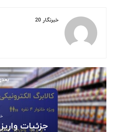
خبرنگار 20
بعدی
خردا
بازگشت سه سکوی پار