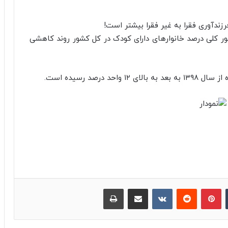
ور کلی درصد خانوارهای دارای کودک در کل کشور روند کاهشی
‫تامبلر
پینترست
‫رددیت
‫VKontakte
اشتراک گذاری از طریق ایمیل
چاپ