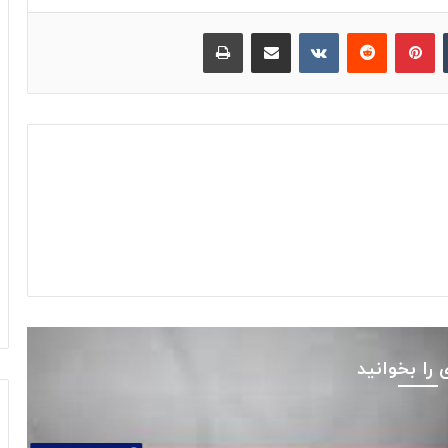
‫تامبلر
پینترست
‫رددیت
‫VKontakte
اشتراک گذاری از طریق ایمیل
چاپ
 را بخوانید