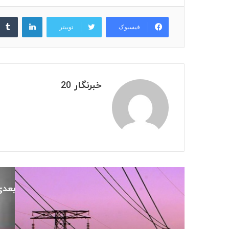
لینکدین
فیسبوک
توییتر
خبرنگار 20
بعدی