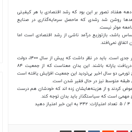
ر دهه هفتاد تصور بر این بود که رشد اقتصادی با هر کیفیتی
عدها روشن شد رشدی که ماحصل سرمایه‌گذاری در صنایع
امعه موثر نیست.
ساس باشد، بازتوزیع درآمد ناشی از رشد اقتصادی است اما
اتفاق نمی‌افتد.
این استاد دانشگاه گفت: بحران اقتصادی ایران بسیار جدی است. باید در نظر داشت که پیش از سال ۱۴۰۰، دولت
تشخیص داده بود شصت میلیون نفر باید مشمول دریافت یارانه باشند. این بدان معناست که از جمعیت ۸۴
ج تورمی دو سال اخیر بی‌تردید این جمعیت افزایش یافته است
حتی طبقه متوسط نیز در حال فقیر شدن است.
وی گفت: برخی آن قدر شکل زندگی‌شان را به تدریج عوض کردند و از هزینه‌هایشان زده ‎اند که خودشان هم درست
ضوع مهمی است که سیاستگذار باید بدان توجه کند.
د
‫تامبلر
پینترست
‫رددیت
‫VKontakte
اشتراک گذاری از طریق ایمیل
چاپ