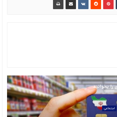
 را بخوانید
ی