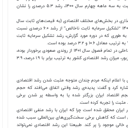
۱۴۰۱ به رقم ۳۵۹۶.۸ هزار میلیارد ریال رسید که نسبت به سه ماهه چهارم سال ۱۴۰۰، رشد ۵.۳ درصدی را نشان
گذاری در بخش‌های مختلف اقتصادی (به قیمت‌های ثابت سال
۱۳۹۵) مبین آن است که در سه ماهه چهارم سال ۱۴۰۱ “تشکیل سرمایه ثابت ناخالص” از رشد ۶.۰ درصدی نسبت
 به طوری که در دوره مورد گزارش، رشد تشکیل سرمایه ثابت
۱ و ۳.۲ درصد بوده است.
در این گزارش تاکید شده است: رشد تولید ناخالص داخلی در تمام فصول سال ۱۴۰۱ از روندی صعودی برخوردار بوده،
به نحوی که از فصل اول تا پایان فصل چهارم سال مزبور، میزان رشد اقتصادی کشور به ترتیب برابر با ۱.۹ درصد، ۳.۹
با اعلام اینکه مردم چندان متوجه مثبت شدن رشد اقتصادی
ن اشاره کرد و گفت: پدیده‌ی رشد وقتی اتفاق می‌افتد که حجم
 حجم اقتصاد ایران بزرگتر شده یا به واسطه پر شدن برخی
 مثبت را تجربه کرده است.
ر ایران محقق شده است چرا که ایران با رشد منفی اقتصادی
تی است که کاهش برخی سخت‌گیری‌های بین‌المللی سبب شده
خالی موجود را پر کند. طبیعتا این رشد اقتصادی نمی‌تواند