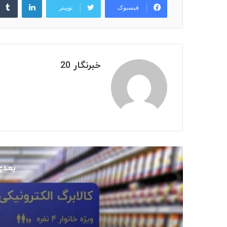
فیسبوک
توییتر
خبرنگار 20
بعدی
اجتماع