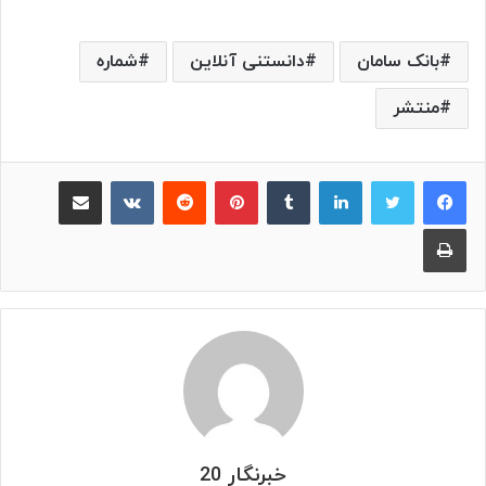
بانک سامان
دانستنی آنلاین
شماره
منتشر
لینکدین
‫تامبلر
پینترست
‫رددیت
‫VKontakte
اشتراک گذاری از طریق ایمیل
چاپ
خبرنگار 20