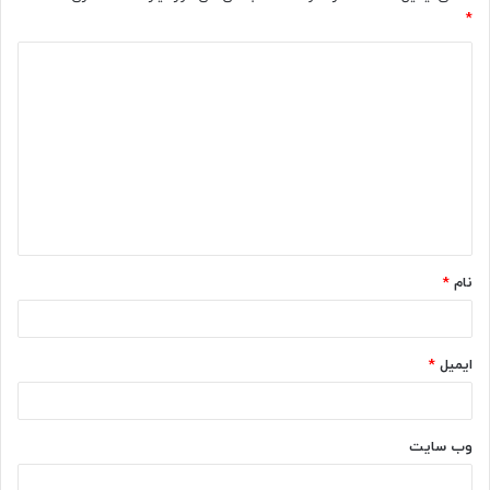
*
د
ی
د
گ
ا
ه
*
نام
*
ایمیل
*
وب‌ سایت