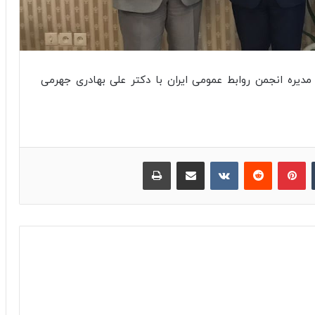
ره انجمن روابط عمومی ایران با دکتر علی بهادری جهرمی
‫تامبلر
پینترست
‫رددیت
‫VKontakte
اشتراک گذاری از طریق ایمیل
چاپ