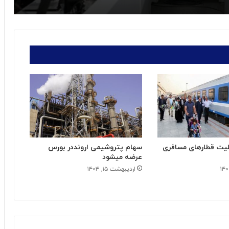
یت قطارهای مسافری
سهام پتروشیمی ارونددر بورس
عرضه میشود
اردیبهشت ۱۵, ۱۴۰۴