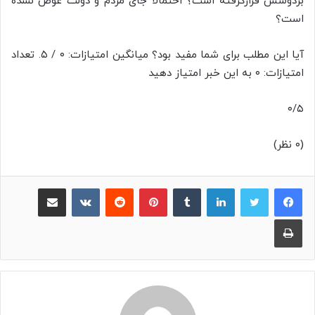
بردوشش قرارگرفته است؟ احتمالا جای مردم و دولت عوض نشده
است؟
آیا این مطلب برای شما مفید بود؟ میانگین امتیازات: ۰ / ۵. تعداد
امتیازات: ۰ به این خبر امتیاز دهید
۰/۵
(۰ نظر)
لینکدین
‫تامبلر
پینترست
‫رددیت
‫VKontakte
اشتراک گذاری از طریق ایمیل
چاپ