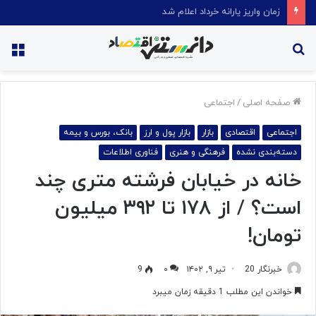
قیمت روغن دریکسال رکورد زد
جستجو
منو
برای
صفحه اصلی
/
اجتماعی
اجتماعی
اقتصادی
بازار
بازار پول و ارز
بانک، بورس و بیمه
دسته‌بندی نشده
فرهنگی و هنری
فناوری اطلاعات
خانه در خیابان فرشته متری چند
است؟ / از ۱۷۸ تا ۳۹۲ میلیون
تومان!
خبرنگار 20
تیر ۹, ۱۴۰۲
۰
9
خواندن این مطلب 1 دقیقه زمان میبرد