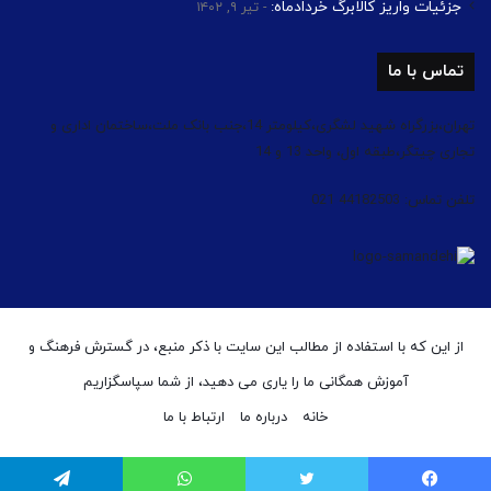
جزئیات واریز کالابرگ خردادماه:
تیر ۹, ۱۴۰۲
تماس با ما
تهران،بزرگراه شهید لشگری،کیلومتر 14،جنب بانک ملت،ساختمان اداری و
تجاری چیتگر،طبقه اول، واحد 13 و 14
تلفن تماس: 44182503 021
از این که با استفاده از مطالب این سایت با ذکر منبع، در گسترش فرهنگ و
آموزش همگانی ما را یاری می دهید، از شما سپاسگزاریم
خانه
درباره ما
ارتباط با ما