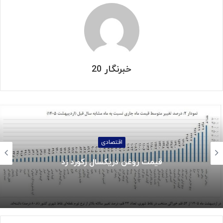
خبرنگار 20
اجتماعی
جزئیات واریز کالابرگ خردادماه: