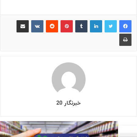
لینکدین
‫تامبلر
پینترست
‫رددیت
‫VKontakte
اشتراک گذاری از طریق ایمیل
چاپ
خبرنگار 20