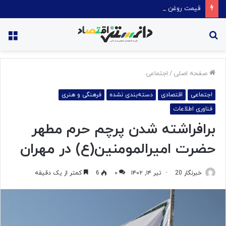
قیمت روغن دریکسال رکورد زد
جستجو
منو
برای
صفحه اصلی
/
اجتماعی
اجتماعی
اقتصادی
دسته‌بندی نشده
فرهنگی و هنری
فناوری اطلاعات
برافراشته شدن پرچم حرم مطهر
حضرت امیرالمومنین(ع) در مهران
خبرنگار 20
تیر ۱۴, ۱۴۰۲
۰
6
کمتر از یک دقیقه