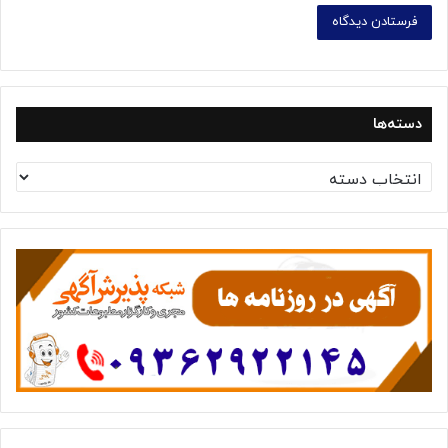
دسته‌ها
د
س
ت
ه‌
ه
ا