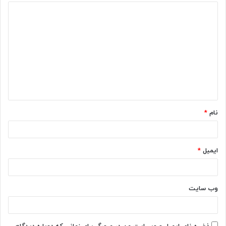
د
ی
د
گ
ا
ه
*
نام
*
ایمیل
*
وب‌ سایت