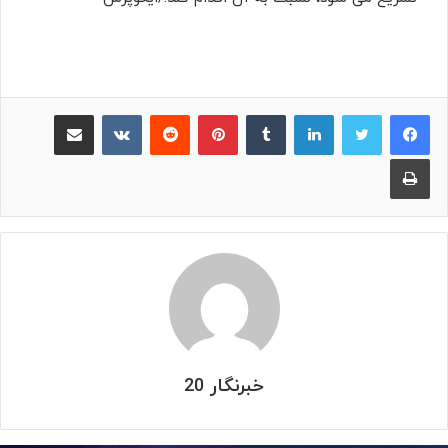
لینکدین
‫تامبلر
پینترست
‫رددیت
‫VKontakte
اشتراک گذاری از طریق ایمیل
چاپ
خبرنگار 20