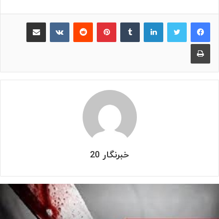
لینکدین
‫تامبلر
پینترست
‫رددیت
‫VKontakte
اشتراک گذاری از طریق ایمیل
چاپ
خبرنگار 20