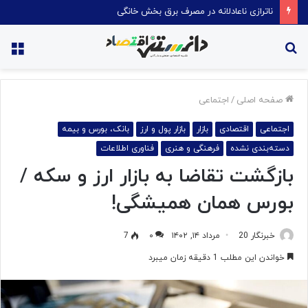
ناترازی ناعادلانه در مصرف برق بخش خانگی
جستجو
منو
برای
صفحه اصلی
/
اجتماعی
اجتماعی
اقتصادی
بازار
بازار پول و ارز
بانک، بورس و بیمه
دسته‌بندی نشده
فرهنگی و هنری
فناوری اطلاعات
بازگشت تقاضا به بازار ارز و سکه /
بورس همان همیشگی!
خبرنگار 20
مرداد ۱۴, ۱۴۰۲
۰
7
خواندن این مطلب 1 دقیقه زمان میبرد