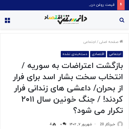
قیمت روغن دریکسال رکورد زد
جستجو
منو
برای
صفحه اصلی
/
اجتماعی
اجتماعی
اقتصادی
دسته‌بندی نشده
بازگشت اعتراضات به سوریه /
انتخاب سخت بشار اسد برای فرار
از بحران/ داعشی های زندانی فرار
کردند! / جنگ خونین سال ۲۰۱۱
تکرار می شود؟
خبرنگار 20
شهریور ۷, ۱۴۰۲
۰
4