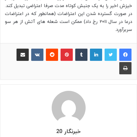
خیزش اخیر را به یک جنبش کوتاه مدت صرفا اعتراضی تبدیل کند.
در صورت گسترده شدن این اعتراضات (همانطور که در اعتراضات
درعا در سال ۲۰۱۱ رخ داد) ممکن است شعله های آتش از هر سو
سربرآورد.
لینکدین
‫تامبلر
پینترست
‫رددیت
‫VKontakte
اشتراک گذاری از طریق ایمیل
چاپ
خبرنگار 20