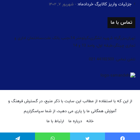
جزئیات واریز کالابرگ خردادماه:
شهریور ۷, ۱۴۰۲
تماس با ما
تهران،بزرگراه شهید لشگری،کیلومتر 14،جنب بانک ملت،ساختمان اداری و
تجاری چیتگر،طبقه اول، واحد 13 و 14
تلفن تماس: 44182503 021
از این که با استفاده از مطالب این سایت با ذکر منبع، در گسترش فرهنگ و
آموزش همگانی ما را یاری می دهید، از شما سپاسگزاریم
خانه
درباره ما
ارتباط با ما