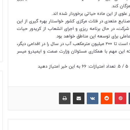
زگان کند.
لوی از این ماده حیاتی برخوردار شده اند.
 صنایع متعدی در فلات مرکزی کشور خواستار بهره گیری از این
کت، در حال برنامه ریزی و اجرای انشعاب از کریدور حیات
لی برای توسعه این مناطق خواهد بود.
وی همچنین تاکید کرد: شرکت مأموریت دیگری یافته است تا ۲۰۰ میلیون مترمکعب آب در سال را در اقدامی دیگر،
که این مهم با همکاری مسئولان وزارت صمت و ایمیدرو میسر
د
‫تامبلر
پینترست
‫رددیت
‫VKontakte
اشتراک گذاری از طریق ایمیل
چاپ