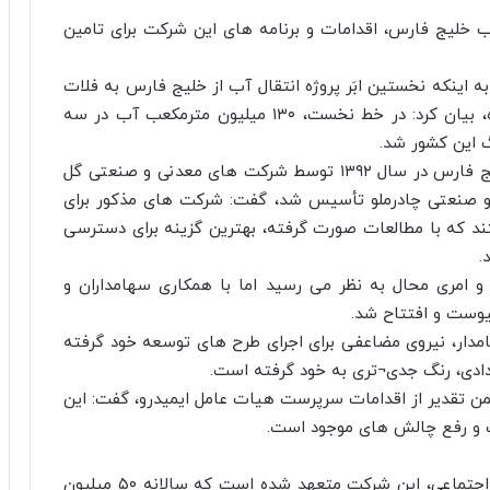
ب خلیج فارس، اقدامات و برنامه های این شرکت برای تامین
ه اینکه نخستین ابَر پروژه انتقال آب از خلیج فارس به فلات
مرکزی ایران توسط این شرکت (WASCO) انجام شده، بیان کرد: در خط نخست، ۱۳۰ میلیون مترمکعب آب در سه
وی با اشاره به اینکه شرکت تأمین و انتقال آب خلیج فارس در سال ۱۳۹۲ توسط شرکت های معدنی و صنعتی گل
 صنعتی چادرملو تأسیس شد، گفت: شرکت های مذکور برای
ند که با مطالعات صورت گرفته، بهترین گزینه برای دسترسی
.
ه و امری محال به نظر می رسید اما با همکاری سهامداران و
یوست و افتتاح شد.
امدار، نیروی مضاعفی برای اجرای طرح های توسعه خود گرفته
دادادی، رنگ جدی¬تری به خود گرفته است.
ن تقدیر از اقدامات سرپرست هیات عامل ایمیدرو، گفت: این
ب و رفع چالش های موجود است.
انصاری همچنین خبر داد: در راستای مسئولیت های اجتماعی، این شرکت متعهد شده است که سالانه ۵۰ میلیون