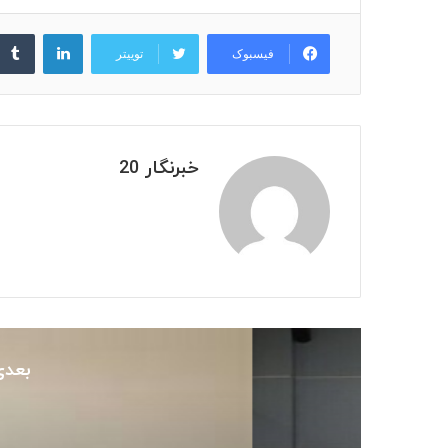
لینکدین
فیسبوک
توییتر
خبرنگار 20
بعدی