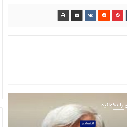
‫تامبلر
پینترست
‫رددیت
‫VKontakte
اشتراک گذاری از طریق ایمیل
چاپ
 را بخوانید
اقتصادی