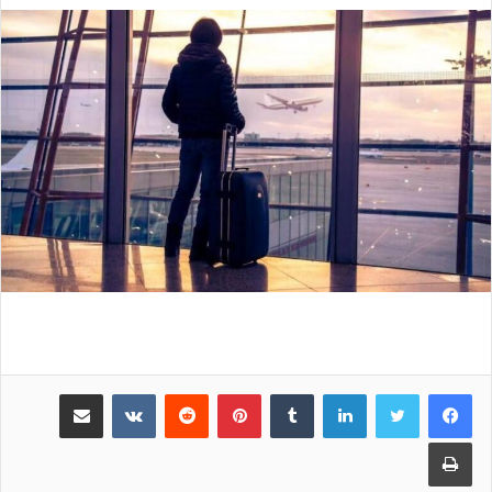
لینکدین
‫تامبلر
پینترست
‫رددیت
‫VKontakte
اشتراک گذاری از طریق ایمیل
چاپ