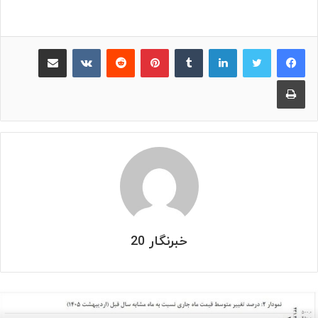
لینکدین
‫تامبلر
پینترست
‫رددیت
‫VKontakte
اشتراک گذاری از طریق ایمیل
چاپ
خبرنگار 20