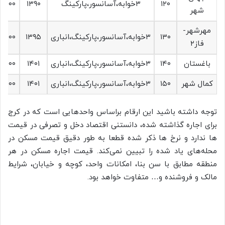
۱۲۰
۳خوابه،آسانسور،پارکینگ
‍۱۳۹۰
۰٬۰۰۰
شهر
مهرشهر-
۱۳۰
۳خوابه،آسانسور،پارکینگ،انباری
۱۳۹۵
۰٬۰۰۰
فاز۲
باغستان
۱۴۰
۳خوابه،آسانسور،پارکینگ،انباری
۱۴۰۱
۰٬۰۰۰
کمال شهر
۱۵۰
۳خوابه،آسانسور،پارکینگ،انباری
۱۴۰۱
۰٬۰۰۰
توجه داشته‌ باشید این ارقام براساس واحدهایی است که در کرج
برای اجاره گذاشته شده، دانستنی اقتصاد دخل و تصرفی در قیمت
ها ندارد و نرخ ها ذکر شده قطعا به طور دقیق قیمت مسکن در
محله‌های یاد شده را تبیین نمی‌کند. قیمت اجاره مسکن در هر
منطقه مطابق با سن بنا، امکانات واحد، کوچه و خیابان، شرایط
مالک و فروشنده و… متفاوت خواهد بود.