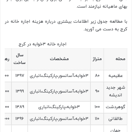
بهای ماهیانه نیازمند است.
با مطالعه جدول زیر اطلاعات بیشتری درباره هزینه اجاره خانه در
کرج به دست می آورید.
اجاره خانه ۳خوابه در کرج
سال
محله
متراژ
مشخصات
رهن(ت
ساخت
عظیمیه
۸۰
۳خوابه،آسانسور،پارکینگ،انباری
۱۳۹۷
۰٬۰۰۰
شهر جدید
۹۰
۳خوابه،آسانسور،پارکینگ،انباری
۱۳۹۹
۰٬۰۰۰
اندیشه
گوهردشت
۱۰۰
۳خوابه،پارکینگ،انباری
۱۳۸۹
۰٬۰۰۰
طالقانی
۱۱۰
۳خوابه،آسانسور،پارکینگ،انباری
۱۳۹۶
۰٬۰۰۰
جهان