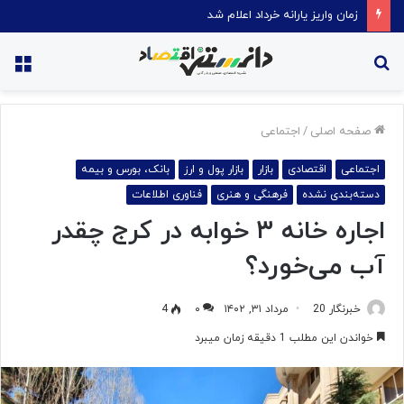
قیمت روغن دریکسال رکورد زد
جستجو
منو
برای
صفحه اصلی
/
اجتماعی
اجتماعی
اقتصادی
بازار
بازار پول و ارز
بانک، بورس و بیمه
دسته‌بندی نشده
فرهنگی و هنری
فناوری اطلاعات
اجاره خانه ۳ خوابه در کرج چقدر
آب می‌خورد؟
خبرنگار 20
مرداد ۳۱, ۱۴۰۲
۰
4
خواندن این مطلب 1 دقیقه زمان میبرد