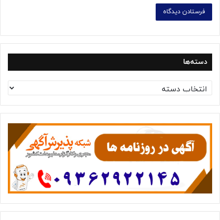
دسته‌ها
د
س
ت
ه‌
ه
ا