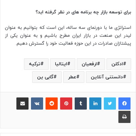
برای توسعه بازار چه برنامه های در نظر گرفته اید؟
استراتژی ما با دورنمای سه ساله، این است که بتوانیم به عنوان
لیدر این صنعت در بازار ایران مطرح باشیم و به عنوان یکی از
پیشتازان صادرات در این حوزه فعالیت خود را گسترش دهیم.
ادکلن
ارفعیان
ایتالیا
ترکیه
دانستنی آنلاین
عطر
گابی ین
لینکدین
‫تامبلر
پینترست
‫رددیت
‫VKontakte
اشتراک گذاری از طریق ایمیل
چاپ