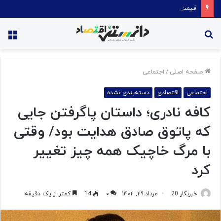
قیمت روغن دریکسال رکورد زد
جستجو
منو
برای
صفحه اصلی
/
اجتماعی
اجتماعی
اقتصادی
دسته‌بندی نشده
کافه نادری؛ داستان پاگرفتن جایی
که پاتوق صادق هدایت بود/ وقتی
با مرگ خاچیک همه چیز تغییر
کرد
خبرنگار 20
مرداد ۲۹, ۱۴۰۲
۰
14
کمتر از یک دقیقه