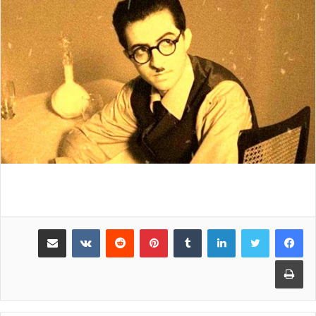
لینکدین
‫تامبلر
پینترست
‫رددیت
‫VKontakte
اشتراک گذاری از طریق ایمیل
چاپ