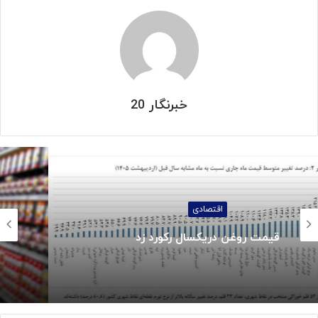
خبرنگار 20
اجتماعی
جزئیات واریز کالابرگ خردادماه: