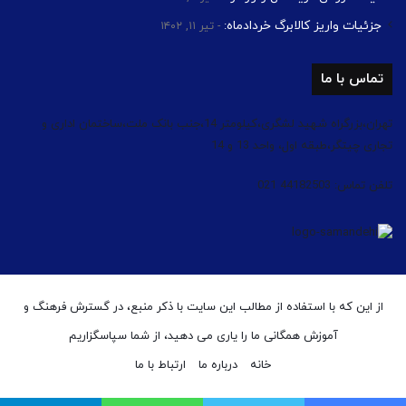
جزئیات واریز کالابرگ خردادماه:
تیر ۱۱, ۱۴۰۲
تماس با ما
تهران،بزرگراه شهید لشگری،کیلومتر 14،جنب بانک ملت،ساختمان اداری و
تجاری چیتگر،طبقه اول، واحد 13 و 14
تلفن تماس: 44182503 021
از این که با استفاده از مطالب این سایت با ذکر منبع، در گسترش فرهنگ و
آموزش همگانی ما را یاری می دهید، از شما سپاسگزاریم
خانه
درباره ما
ارتباط با ما