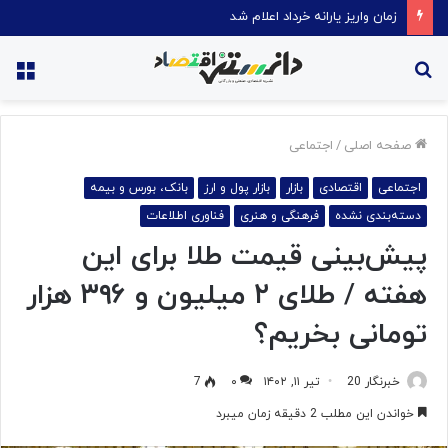
قیمت روغن دریکسال رکورد زد
جستجو
منو
برای
صفحه اصلی
/
اجتماعی
اجتماعی
اقتصادی
بازار
بازار پول و ارز
بانک، بورس و بیمه
دسته‌بندی نشده
فرهنگی و هنری
فناوری اطلاعات
پیش‌بینی قیمت طلا برای این
هفته / طلای ۲ میلیون و ۳۹۶ هزار
تومانی بخریم؟
خبرنگار 20
تیر ۱۱, ۱۴۰۲
۰
7
خواندن این مطلب 2 دقیقه زمان میبرد