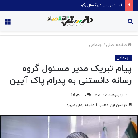
قیمت روغن دریکسال رکورد زد
جستجو
منو
برای
صفحه اصلی
/
اجتماعی
اجتماعی
پیام تبریک مدیر مسئول گروه
رسانه دانستنی به پدرام پاک آیین
اردیبهشت ۲۶, ۱۴۰۱
۰
16
خواندن این مطلب 1 دقیقه زمان میبرد