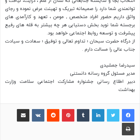
انتخاب بجا و شایسته جنابعالی که نشان از علم ، درایت، لیاقت و
توانمندی شما دارد را صمیمانه تبریک و تهینت عرض نموده و رجای
واثق داریم حضور افراد متخصص , مومن ، تعهد و کارآمدی های
برجسته شما نوید بخش دستیابی هر چه بیشتر به قله های رفیع
پیشرفت و توسعه روابط اجتماعی خواهد بود.
از درگاه حضرت سبحان ؛ تداوم تعالی و توفیق ؛ سعادت و سیادت
جناب عالی را مسالت دارم .
سیدرضا جمشیدی
مدیر مسئول گروه رسانه دانستنی
دبیر اطلاع رسانی جشنواره مشارکت اجتماعی سلامت وزارت
بهداشت
لینکدین
‫تامبلر
پینترست
‫رددیت
‫VKontakte
اشتراک گذاری از طریق ایمیل
چاپ