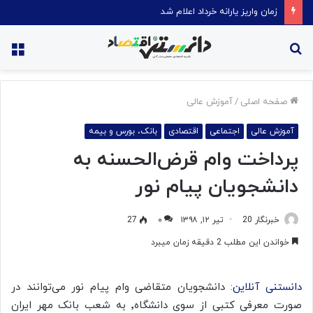
قیمت روغن دریکسال رکورد زد
جستجو
منو
برای
صفحه اصلی
/
آموزش عالی
آموزش عالی
اجتماعی
اقتصادی
بانک، بورس و بیمه
پرداخت وام قرض‌الحسنه به
دانشجویان پیام نور
خبرنگار 20
تیر ۱۲, ۱۳۹۸
۰
27
خواندن این مطلب 2 دقیقه زمان میبرد
دانستنی آنلاین
: دانشجویان متقاضی وام پیام نور می‌توانند در
صورت معرفی کتبی از سوی دانشگاه٬ به شعب بانک مهر ایران