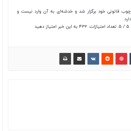
چوب قانونی خود برگزار شد و خدشه‌ای به آن وارد نیست و
رد.
د
‫تامبلر
پینترست
‫رددیت
‫VKontakte
اشتراک گذاری از طریق ایمیل
چاپ