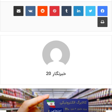
لینکدین
‫تامبلر
پینترست
‫رددیت
‫VKontakte
اشتراک گذاری از طریق ایمیل
چاپ
خبرنگار 20
استانها