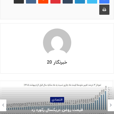
چاپ
خبرنگار 20
اجتماعی
جزئیات واریز کالابرگ خردادماه: