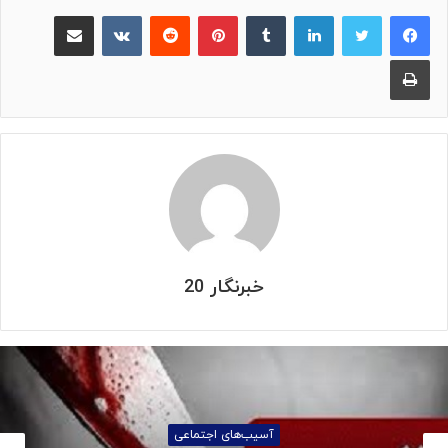
لینکدین
‫تامبلر
پینترست
‫رددیت
‫VKontakte
اشتراک گذاری از طریق ایمیل
چاپ
خبرنگار 20
آسیب‌های اجتماعی