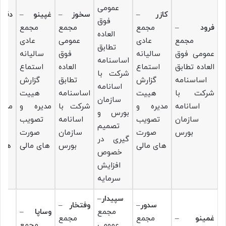
عمومی
کازر
–
سخوز
–
غپینو
–
دقا
فوق
فرود
–
مجمع
مجمع
مجمع
العاده
مجمع
عادی
عمومی
عادی
تطابق
عمومی فوق
سالیانه
فوق
سالیانه
سا
اساسنامه
العاده تطابق
استماع
العاده
استماع
اس
شرکت با
اساسنامه
گزارش
تطابق
گزارش
گ
اسانامه
شرکت با
هییت
اساسنامه
هییت
ه
سازمان
اسانامه
مدیره و
شرکت با
مدیره و
مدی
بورس و
سازمان
تصویب
اسانامه
تصویب
ت
تصمیم
بورس
صورت
سازمان
صورت
ص
گیری در
های مالی
بورس
های مالی
های
خصوص
افزایش
سرمایه
سپیدار
–
سدور
–
وفتخار
–
مجمع
وساپا
–
غمینو
–
مجمع
مجمع
عمومی
مجمع