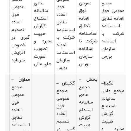
مجمع
عمومی
عادی
فوق
عمومی
عمومی فوق
فوق
سالیانه
العاده
فوق
العاده تطابق
العاده
استماع
تطابق
العاده
اساسنامه
تطابق
گزارش
اساسنامه
تصمیم
شرکت با
اساسنامه
هییت
شرکت با
گیری در
اسانامه
شرکت با
مدیره و
نمونه
خصوص
سازمان
اسانامه
تصویب
اساسنامه
افزایش
بورس
سازمان
صورت
سازمان
سرمایه
بورس
های مالی
بورس
پخش
–
مداران
–
غگیلا
–
گکیش
–
مجمع
مجمع
مجمع عادی
مجمع
عادی
عمومی
سالیانه
عمومی
سالیانه
فوق
استماع
فوق
استماع
العاده
گزارش
العاده
گزارش
تطابق
هییت
تصمیم
هییت
اساسنامه
مدیره و
گیری در