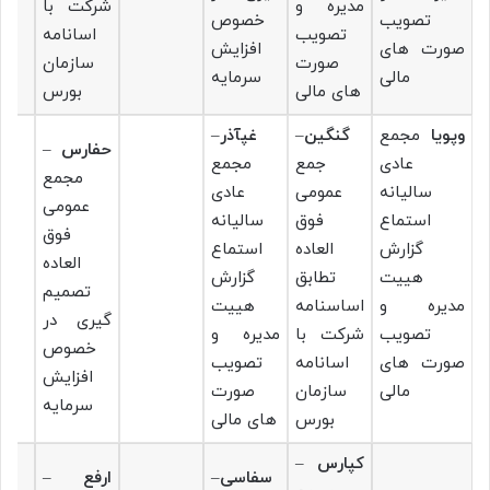
مدیره و
شرکت با
تصویب
خصوص
تصویب
اسانامه
صورت های
افزایش
صورت
سازمان
مالی
سرمایه
های مالی
بورس
وپویا
مجمع
گنگین
–
غپآذر
–
حفارس
–
عادی
جمع
مجمع
مجمع
سالیانه
عمومی
عادی
عمومی
استماع
فوق
سالیانه
فوق
گزارش
العاده
استماع
العاده
هییت
تطابق
گزارش
تصمیم
مدیره و
اساسنامه
هییت
گیری در
تصویب
شرکت با
مدیره و
خصوص
صورت های
اسانامه
تصویب
افزایش
مالی
سازمان
صورت
سرمایه
بورس
های مالی
کپارس
–
سفاسی
–
ارفع
–