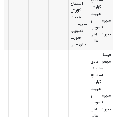
استماع
استماع
گزارش
گزارش
هییت
هییت
مدیره و
مدیره و
تصویب
تصویب
صورت های
صورت
مالی
های مالی
فپنتا –
مجمع عادی
سالیانه
استماع
گزارش
هییت
مدیره و
تصویب
صورت های
مالی