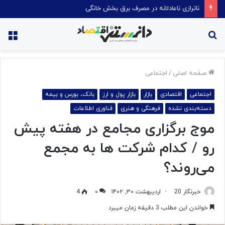
ناترازی ناعادلانه در مصرف برق بخش خانگی
جستجو
منو
برای
صفحه اصلی
/
اجتماعی
اجتماعی
اقتصادی
بازار
بازار پول و ارز
بانک، بورس و بیمه
دسته‌بندی نشده
فرهنگی و هنری
فناوری اطلاعات
موج برگزاری مجامع در هفته پیش
رو / کدام شرکت ها به مجمع
می‌روند؟
خبرنگار 20
اردیبهشت ۳۰, ۱۴۰۲
۰
4
خواندن این مطلب 3 دقیقه زمان میبرد