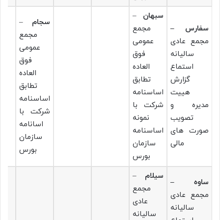
سبهان
–
سجام
–
سفارس –
مجمع
مجمع
مجمع عادی
عمومی
عمومی
سالیانه
فوق
فوق
استماع
العاده
العاده
گزارش
تطابق
تطابق
هییت
اساسنامه
اساسنامه
مدیره و
شرکت با
شرکت با
تصویب
نمونه
اسانامه
صورت های
اساسنامه
سازمان
مالی
سازمان
بورس
بورس
سیلام
–
ساوه –
مجمع
مجمع عادی
عادی
سالیانه
سالیانه