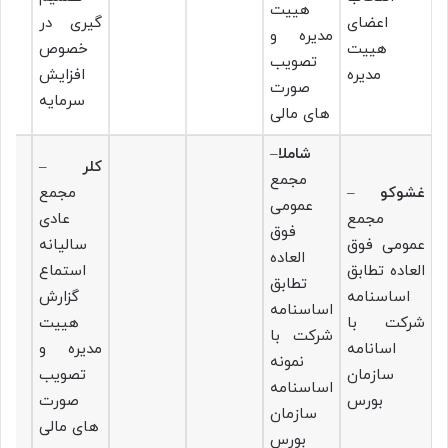
هییت
اعضای
گیری در
مدیره و
هییت
خصوص
تصویب
مدیره
افزایش
صورت
سرمایه
های مالی
شاملا
–
کلر
–
مجمع
غشوکو
–
مجمع
عمومی
مجمع
عادی
فوق
عمومی فوق
سالیانه
العاده
العاده تطابق
استماع
تطابق
اساسنامه
گزارش
اساسنامه
شرکت با
هییت
شرکت با
اسانامه
مدیره و
نمونه
سازمان
تصویب
اساسنامه
بورس
صورت
سازمان
های مالی
بورس