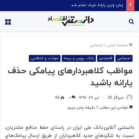
قیمت روغن دریکسال رکورد زد
جستجو
منو
برای
صفحه اصلی
/
اجتماعی
اجتماعی
اقتصادی
بانک، بورس و بیمه
حوادث و انتظامی
مواظب کلاهبردارهای پیامکی حذف
یارانه باشید
خبرنگار 20
تیر ۲۷, ۱۳۹۸
۰
66
خواندن این مطلب 1 دقیقه زمان میبرد
دانستنی آنلاین
:بانک ملی ایران در راستای حفظ منافع مشتریان،
نسبت به شگردهای جدید کلاهبرداران از طریق ارسال پیامک‌های