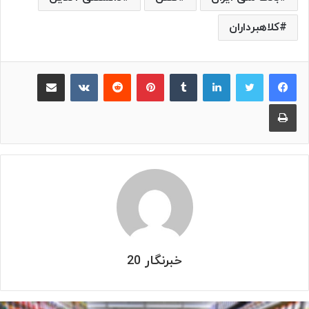
کلاهبرداران
لینکدین
‫تامبلر
پینترست
‫رددیت
‫VKontakte
اشتراک گذاری از طریق ایمیل
چاپ
خبرنگار 20