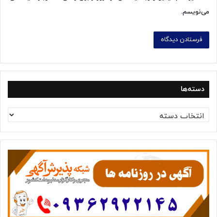
می‌نویسم.
دسته‌ها
د
س
ت
ه‌
ه
ا