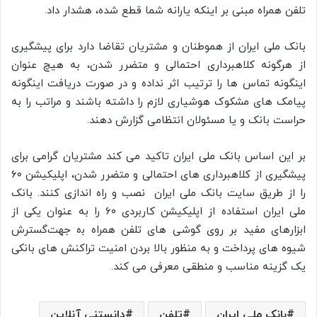
تلفن همراه مبنی بر اینکه یارانه شما قطع شده، هشدار داد
.
بانک ملی ایران از هموطنان و مشتریان تقاضا دارد برای پیشگیری
از هرگونه کلاهبرداری احتمالی و متضرر شدن، به هیچ عنوان
اینگونه تماس ها را ترتیب اثر نداده و در صورت دریافت اینگونه
پیامک های مشکوک هوشیاری لازم را داشته باشند و مراتب را به
حراست بانک و یا مسئولان انتظامی گزارش دهند
.
بر این اساس بانک ملی ایران تاکید می کند مشتریان گرامی برای
پیشگیری از کلاهبرداری های احتمالی و متضرر شدن، اپلیکیشن ۶۰
را از طریق سایت بانک ملی ایران نصب و راه اندازی کنند. بانک
ملی ایران اﺳﺘﻔﺎده از اپلیکیشن ﮐﺎرﺑﺮدی ۶۰ را ﺑﻪ ﻋﻨﻮان ﯾﮑﯽ از
اﺑﺰارﻫﺎی ﻣﻔﯿﺪ ﺑﺮ روی ﮔﻮﺷﯽ ﻫﺎی ﺗﻠﻔﻦ همراه ﺑه جهتﮔﺴﺘﺮش
ﺷﯿﻮه ﻫﺎی ﭘﺮداﺧﺖ و به منظور ﺑﺎﻻ ﺑﺮدن اﻣﻨﯿﺖ تراکنش های ﺑﺎﻧﮑﯽ
ﯾﮏ ﮔﺰﯾﻨﻪ ﻣﻨﺎﺳﺐ و ﻣﻨﻄﻘﯽ معرفی می کند
.
بانک ملی ایران
تلفن
دانستنی آنلاین