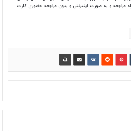
راه مراجعه و به صورت اینترنتی و بدون مراجعه حضوری کارت
‫تامبلر
پینترست
‫رددیت
‫VKontakte
اشتراک گذاری از طریق ایمیل
چاپ