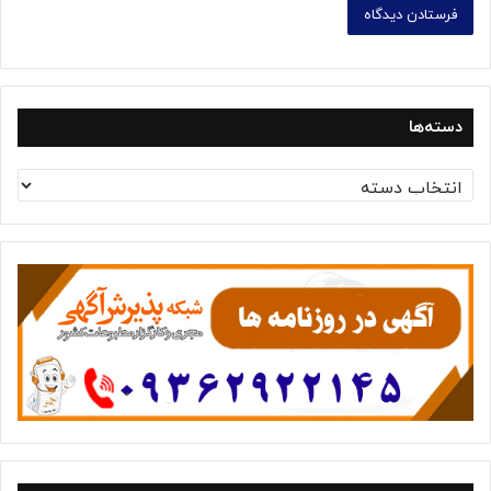
دسته‌ها
د
س
ت
ه‌
ه
ا