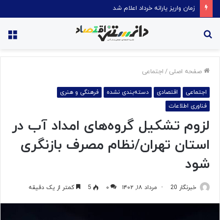
قیمت روغن دریکسال رکورد زد
جستجو
منو
برای
صفحه اصلی
/
اجتماعی
اجتماعی
اقتصادی
دسته‌بندی نشده
فرهنگی و هنری
فناوری اطلاعات
لزوم تشکیل گروه‌های امداد آب در
استان تهران/نظام مصرف بازنگری
شود
خبرنگار 20
مرداد ۱۸, ۱۴۰۲
۰
5
کمتر از یک دقیقه