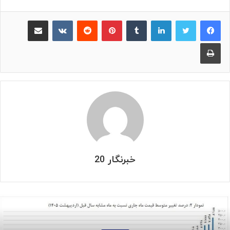
لینکدین
‫تامبلر
پینترست
‫رددیت
‫VKontakte
اشتراک گذاری از طریق ایمیل
چاپ
خبرنگار 20