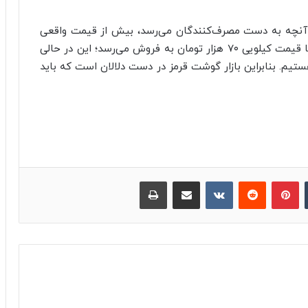
آنچه به دست مصرف‌کنندگان می‌رسد، بیش از قیمت واقعی
است، درحالی‌که هر کیلوگرم دام زنده سبک مرغوب با قیمت کیلویی ۷۰ هزار تومان به فروش می‌رسد؛ این در حالی
یم. بنابراین بازار گوشت قرمز در دست دلالان است که باید
‫تامبلر
پینترست
‫رددیت
‫VKontakte
اشتراک گذاری از طریق ایمیل
چاپ