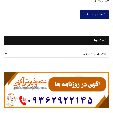
می‌نویسم.
دسته‌ها
د
س
ت
ه‌
ه
ا