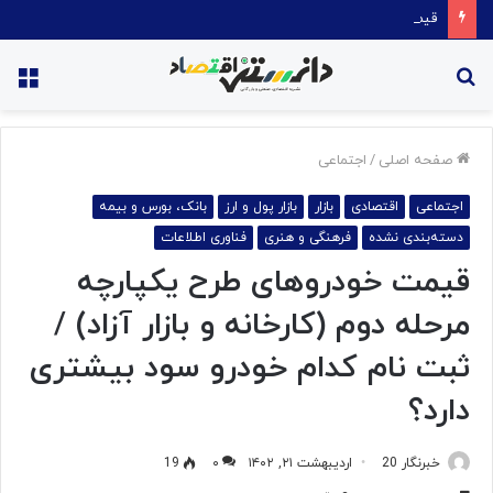
قیمت روغن دریکسال رکورد زد
جستجو
منو
برای
صفحه اصلی
/
اجتماعی
اجتماعی
اقتصادی
بازار
بازار پول و ارز
بانک، بورس و بیمه
دسته‌بندی نشده
فرهنگی و هنری
فناوری اطلاعات
قیمت خودروهای طرح یکپارچه
مرحله دوم (کارخانه و بازار آزاد) /
ثبت نام کدام خودرو سود بیشتری
دارد؟
خبرنگار 20
اردیبهشت ۲۱, ۱۴۰۲
۰
19