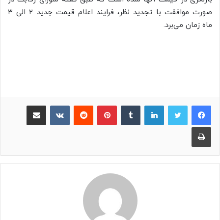
صورت موافقت با تجدید نظر، فرایند اعلام قیمت جدید ۲ الی ۳
ماه زمان می‌برد.
لینکدین
‫تامبلر
پینترست
‫رددیت
‫VKontakte
اشتراک گذاری از طریق ایمیل
چاپ