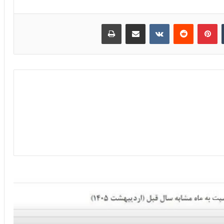
‫تامبلر
پینترست
‫رددیت
‫VKontakte
اشتراک گذاری از طریق ایمیل
چاپ
 را بخوانید