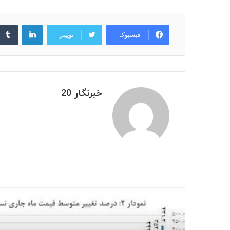
لینکدین
فیسبوک
توییتر
خبرنگار 20
بعدی