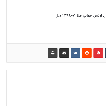
ل
اونس جهانی طلا ۱,۳۹۹.۰۷ دلار
‫تامبلر
پینترست
‫رددیت
‫VKontakte
اشتراک گذاری از طریق ایمیل
چاپ