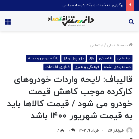
امضای تفاهم نامه ایران و آمریکا
جستجو
منو
برای
صفحه اصلی
/
اجتماعی
اجتماعی
اقتصادی
بازار
بازار پول و ارز
بانک، بورس و بیمه
دسته‌بندی نشده
فرهنگی و هنری
فناوری اطلاعات
قالیباف: لایحه واردات خودروهای
کارکرده موجب کاهش قیمت
خودرو می شود / قیمت کالاها باید
به قیمت شهریور ۱۴۰۰ باشد
خبرنگار 20
خرداد ۹, ۱۴۰۲
۰
7