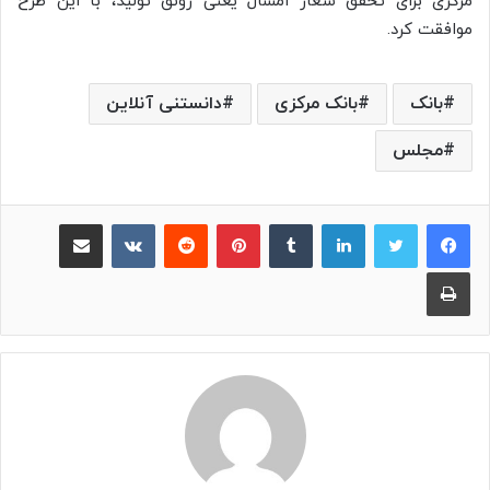
مرکزی برای تحقق شعار امسال یعنی رونق تولید، با این طرح
موافقت کرد.
بانک
بانک مرکزی
دانستنی آنلاین
مجلس
لینکدین
‫تامبلر
پینترست
‫رددیت
‫VKontakte
اشتراک گذاری از طریق ایمیل
چاپ