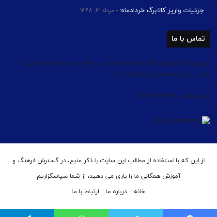
جزئیات واریز کالابرگ خردادماه:
مرداد ۳, ۱۳۹۸
تماس با ما
تهران،بزرگراه شهید لشگری،کیلومتر 14،جنب بانک ملت،ساختمان اداری و
تجاری چیتگر،طبقه اول، واحد 13 و 14
تلفن تماس: 44182503 021
از این که با استفاده از مطالب این سایت با ذکر منبع، در گسترش فرهنگ و
آموزش همگانی ما را یاری می دهید، از شما سپاسگزاریم
خانه
درباره ما
ارتباط با ما