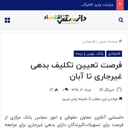
جزئیات واریز کالابرگ خردادماه:
جستجو
منو
برای
صفحه اصلی
/
اقتصادی
اقتصادی
بانک، بورس و بیمه
فرصت تعیین تکلیف بدهی
غیرجاری تا آبان
خبرنگار 20
مرداد ۳, ۱۳۹۸
۰
21
خواندن این مطلب 2 دقیقه زمان میبرد
دانستنی آنلاین
:​ معاون حقوقی و امور مجلس بانک مرکزی از
فرصت برای تسهیلات‌گیرندگان دارای بدهی غیرجاری برای مراجعه