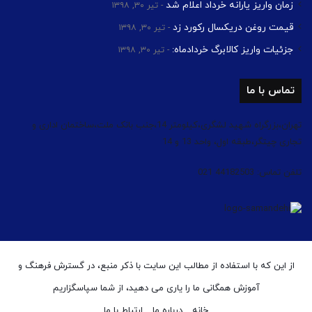
زمان واریز یارانه خرداد اعلام شد
تیر ۳۰, ۱۳۹۸
قیمت روغن دریکسال رکورد زد
تیر ۳۰, ۱۳۹۸
جزئیات واریز کالابرگ خردادماه:
تیر ۳۰, ۱۳۹۸
تماس با ما
تهران،بزرگراه شهید لشگری،کیلومتر 14،جنب بانک ملت،ساختمان اداری و
تجاری چیتگر،طبقه اول، واحد 13 و 14
تلفن تماس: 44182503 021
از این که با استفاده از مطالب این سایت با ذکر منبع، در گسترش فرهنگ و
آموزش همگانی ما را یاری می دهید، از شما سپاسگزاریم
خانه
درباره ما
ارتباط با ما