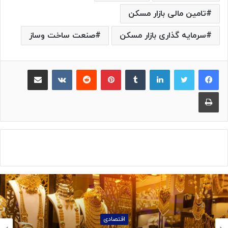
تامین مالی بازار مسکن
سرمایه گذاری بازار مسکن
صنعت ساخت وساز
لینکدین
‫تامبلر
پینترست
‫رددیت
‫VKontakte
اشتراک گذاری از طریق ایمیل
چاپ
اقتصادی