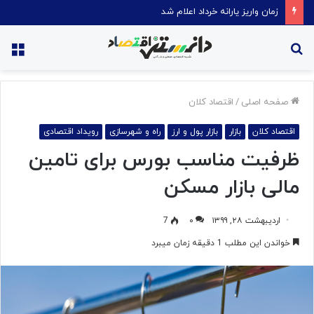
قیمت روغن دریکسال رکورد زد
جستجو
منو
برای
صفحه اصلی
/
اقتصاد کلان
اقتصاد کلان
بازار
بازار پول و ارز
راه و شهرسازی
رویداد اقتصادی
ظرفیت مناسب بورس برای تامین
مالی بازار مسکن
اردیبهشت ۲۸, ۱۳۹۹
۰
7
خواندن این مطلب 1 دقیقه زمان میبرد