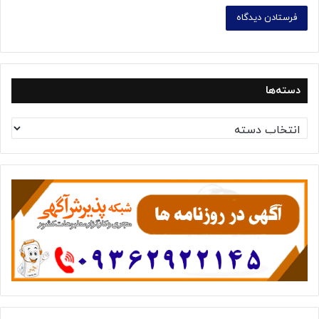
دسته‌ها
د
س
ت
ه‌
ه
ا